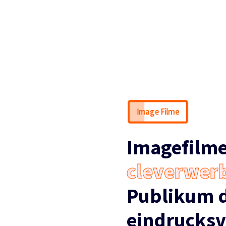
Image Filme
Imagefilme
cleverwer
Publikum 
eindrucksv