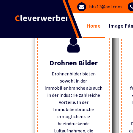
bbx17@aol.com
Cleverwerben.com
Home
Image Fil
Drohnen Bilder
Drohnenbilder bieten
sowohl in der
Immobilienbranche als auch
f
in der Industrie zahlreiche
Vorteile. In der
Immobilienbranche
ermöglichen sie
beeindruckende
D
Luftaufnahmen, die
d