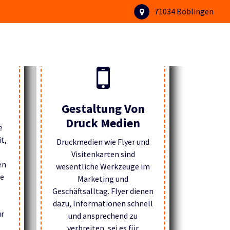
71034 Böblingen
Gestaltung Von
Druck Medien
e
t,
Druckmedien wie Flyer und
Visitenkarten sind
en
wesentliche Werkzeuge im
te
Marketing und
Geschäftsalltag. Flyer dienen
dazu, Informationen schnell
ür
und ansprechend zu
verbreiten, sei es für