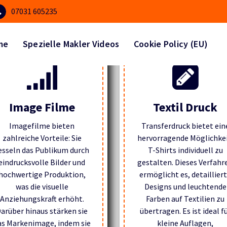
07031 605235
me
Spezielle Makler Videos
Cookie Policy (EU)
Image Filme
Textil Druck
Imagefilme bieten
Transferdruck bietet ein
zahlreiche Vorteile: Sie
hervorragende Möglichkei
esseln das Publikum durch
T-Shirts individuell zu
eindrucksvolle Bilder und
gestalten. Dieses Verfahr
hochwertige Produktion,
ermöglicht es, detaillier
was die visuelle
Designs und leuchtende
Anziehungskraft erhöht.
Farben auf Textilien zu
arüber hinaus stärken sie
übertragen. Es ist ideal f
as Markenimage, indem sie
kleine Auflagen,