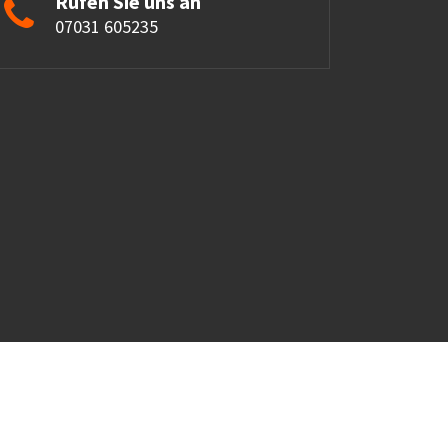
Rufen Sie uns an
07031 605235
yright © 2026. Created by
Cleverwerben
.