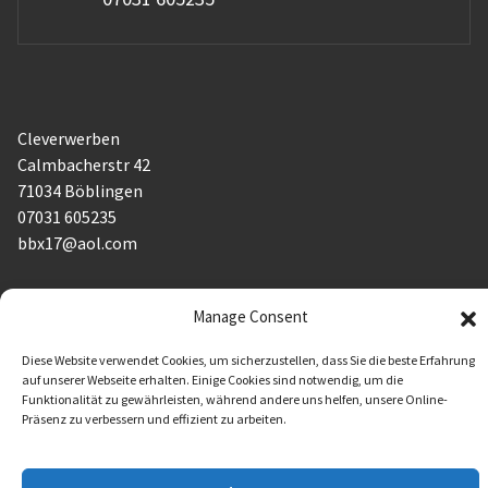
Cleverwerben
Calmbacherstr 42
71034 Böblingen
07031 605235
bbx17@aol.com
Manage Consent
AGB´s
Diese Website verwendet Cookies, um sicherzustellen, dass Sie die beste Erfahrung
Impressum
auf unserer Webseite erhalten. Einige Cookies sind notwendig, um die
Funktionalität zu gewährleisten, während andere uns helfen, unsere Online-
Datenschutzerklärung
Präsenz zu verbessern und effizient zu arbeiten.