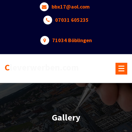
Skip
bbx17@aol.com
to
content
07031 605235
71034 Böblingen
Cleverwerben.com
Gallery