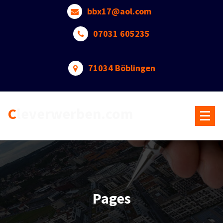
Skip
bbx17@aol.com
to
content
07031 605235
71034 Böblingen
Cleverwerben.com
Pages