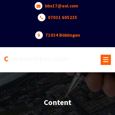
Skip
bbx17@aol.com
to
content
07031 605235
71034 Böblingen
Cleverwerben.com
Content