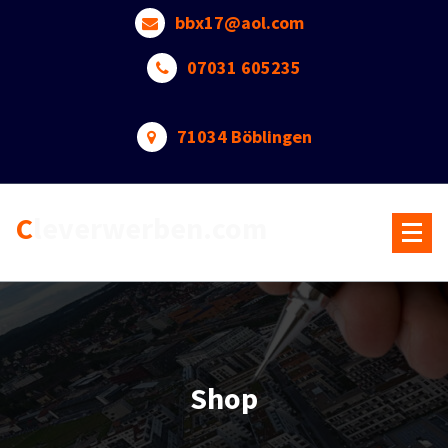
Skip
bbx17@aol.com
to
content
07031 605235
71034 Böblingen
Cleverwerben.com
Shop