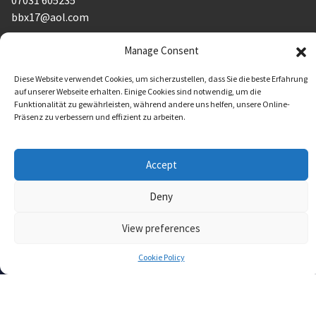
07031 605235
bbx17@aol.com
Manage Consent
AGB´s
Diese Website verwendet Cookies, um sicherzustellen, dass Sie die beste Erfahrung
auf unserer Webseite erhalten. Einige Cookies sind notwendig, um die
Impressum
Funktionalität zu gewährleisten, während andere uns helfen, unsere Online-
Präsenz zu verbessern und effizient zu arbeiten.
Datenschutzerklärung
Accept
Deny
View preferences
Cookie Policy
Copyright © 2026. Created by
Cleverwerben
.