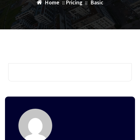
Home
::
Pricing
::
Basic