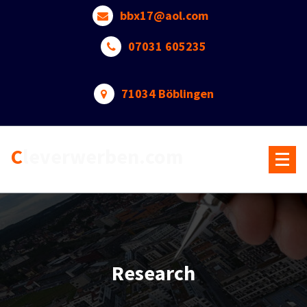
Skip
bbx17@aol.com
to
content
07031 605235
71034 Böblingen
Cleverwerben.com
Research